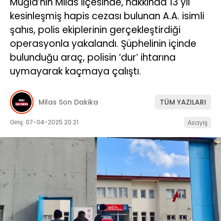
Muğla’nın Milas ilçesinde, hakkında 13 yıl
kesinleşmiş hapis cezası bulunan A.A. isimli
İLETIŞIM
şahıs, polis ekiplerinin gerçekleştirdiği
KÜNYE
operasyonla yakalandı. Şüphelinin içinde
bulunduğu araç, polisin ‘dur’ ihtarına
uymayarak kaçmaya çalıştı.
WhatsApp
İhbar Hattı
Milas Son Dakika
TÜM YAZILARI
Giriş: 07-04-2025 20:21
Asayiş
Facebook
Instagram