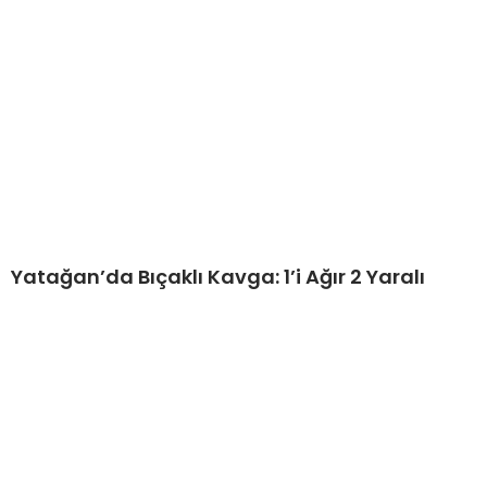
Yatağan’da Bıçaklı Kavga: 1’i Ağır 2 Yaralı