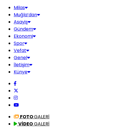
Milas
Muğla’dan
Asayiş
Gündem
Ekonomi
Spor
Vefat
Genel
İletişim
Künye
FOTO
GALERİ
VİDEO
GALERİ