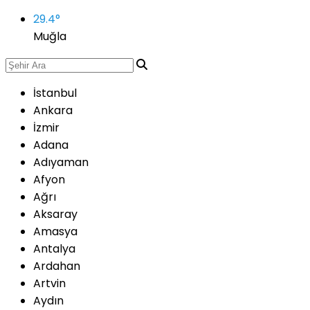
29.4
°
Muğla
İstanbul
Ankara
İzmir
Adana
Adıyaman
Afyon
Ağrı
Aksaray
Amasya
Antalya
Ardahan
Artvin
Aydın