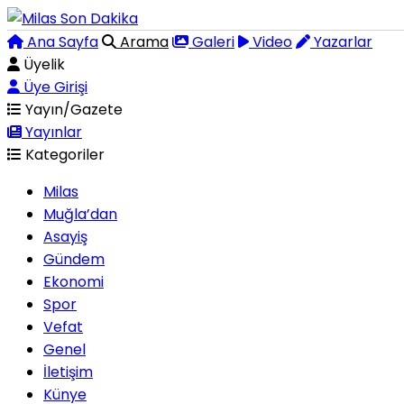
Ana Sayfa
Arama
Galeri
Video
Yazarlar
Üyelik
Üye Girişi
Yayın/Gazete
Yayınlar
Kategoriler
Milas
Muğla’dan
Asayiş
Gündem
Ekonomi
Spor
Vefat
Genel
İletişim
Künye