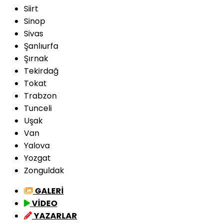
Siirt
Sinop
Sivas
Şanlıurfa
Şırnak
Tekirdağ
Tokat
Trabzon
Tunceli
Uşak
Van
Yalova
Yozgat
Zonguldak
GALERİ
VİDEO
YAZARLAR