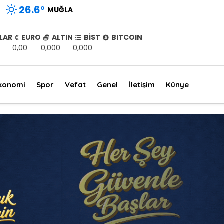
26.6
°
MUĞLA
LAR
EURO
ALTIN
BİST
BITCOIN
0,00
0,000
0,000
konomi
Spor
Vefat
Genel
İletişim
Künye