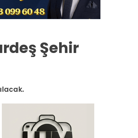
Milas
Muğla’dan
Asayiş
ardeş Şehir
Gündem
Ekonomi
Spor
pılacak.
Vefat
Genel
İletişim
Künye