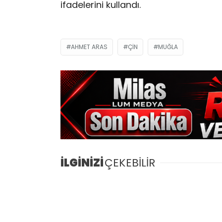
ifadelerini kullandı.
AHMET ARAS
ÇIN
MUĞLA
İLGİNİZİ
ÇEKEBİLİR