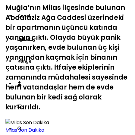
Muğla’nın Milas ilçesinde bulunan
Abdülaziz Ağa Caddesi üzerindeki
Genel
bir apartmanın üçüncü katında
yangın çıktı. Olayda büyük panik
İletişim
yaşanırken, evde bulunan üç kişi
yangından kaçmak için binanın
Künye
çatısına çıktı. İtfaiye ekiplerinin
zamanında müdahalesi sayesinde
hem vatandaşlar hem de evde
bulunan bir kedi sağ olarak
kurtarıldı.
Milas Son Dakika