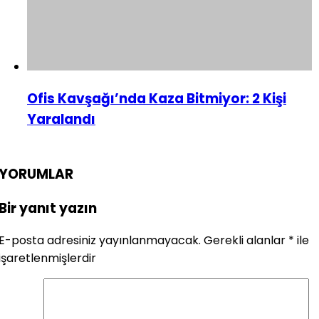
Ofis Kavşağı’nda Kaza Bitmiyor: 2 Kişi
Yaralandı
YORUMLAR
Bir yanıt yazın
E-posta adresiniz yayınlanmayacak.
Gerekli alanlar
*
ile
işaretlenmişlerdir