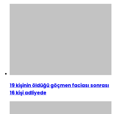
19 kişinin öldüğü göçmen faciası sonrası
16 kişi adliyede