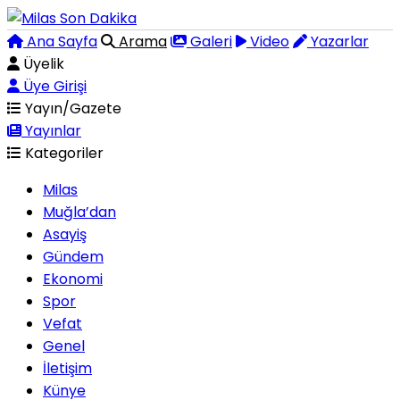
Ana Sayfa
Arama
Galeri
Video
Yazarlar
Üyelik
Üye Girişi
Yayın/Gazete
Yayınlar
Kategoriler
Milas
Muğla’dan
Asayiş
Gündem
Ekonomi
Spor
Vefat
Genel
İletişim
Künye