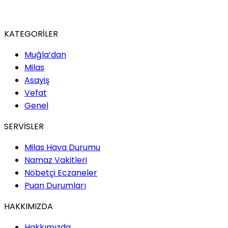
KATEGORİLER
Muğla’dan
Milas
Asayiş
Vefat
Genel
SERVİSLER
Milas Hava Durumu
Namaz Vakitleri
Nöbetçi Eczaneler
Puan Durumları
HAKKIMIZDA
Hakkımızda