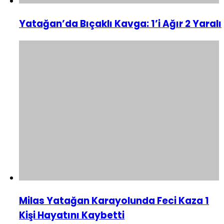
Yatağan’da Bıçaklı Kavga: 1’i Ağır 2 Yaralı
Milas Yatağan Karayolunda Feci Kaza 1
Kişi Hayatını Kaybetti