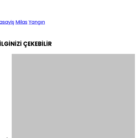
asayiş
Milas
Yangın
İLGİNİZİ
ÇEKEBİLİR