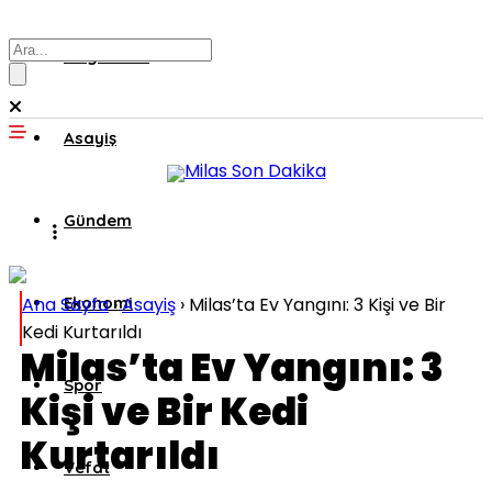
Muğla’dan
Asayiş
Gündem
Ana Sayfa
Ekonomi
›
Asayiş
›
Milas’ta Ev Yangını: 3 Kişi ve Bir
Kedi Kurtarıldı
Milas’ta Ev Yangını: 3
Spor
Kişi ve Bir Kedi
Kurtarıldı
Vefat