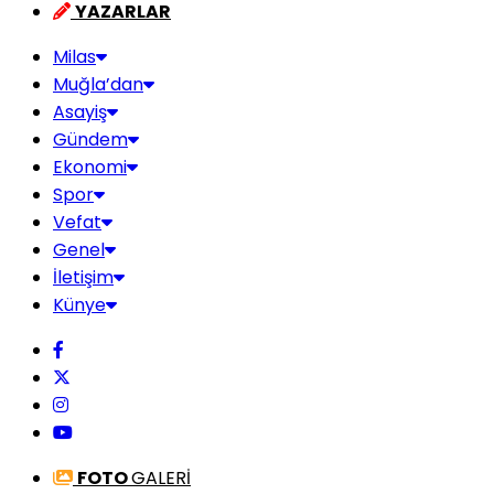
YAZARLAR
Milas
Muğla’dan
Asayiş
Gündem
Ekonomi
Spor
Vefat
Genel
İletişim
Künye
FOTO
GALERİ