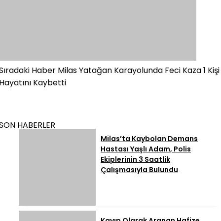
Sıradaki Haber
Milas Yatağan Karayolunda Feci Kaza 1 Kişi
Hayatını Kaybetti
SON HABERLER
Milas’ta Kaybolan Demans
Hastası Yaşlı Adam, Polis
Ekiplerinin 3 Saatlik
Çalışmasıyla Bulundu
Kayıp Olarak Aranan Hafize