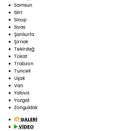
Samsun
Siirt
Sinop
Sivas
Şanlıurfa
Şırnak
Tekirdağ
Tokat
Trabzon
Tunceli
Uşak
Van
Yalova
Yozgat
Zonguldak
GALERİ
VİDEO