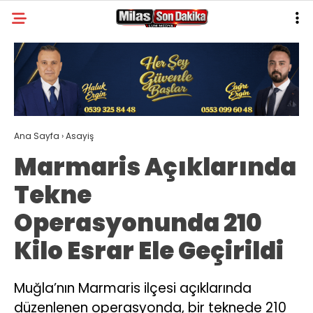
28
°
MUĞLA
GALERİ
VİDEO
YAZARLAR
MILAS
Ana Sayfa
›
Asayiş
MUĞLA’DAN
Marmaris Açıklarında
ASAYIŞ
Tekne
GÜNDEM
Operasyonunda 210
EKONOMI
Kilo Esrar Ele Geçirildi
SPOR
VEFAT
Muğla’nın Marmaris ilçesi açıklarında
düzenlenen operasyonda, bir teknede 210
GENEL