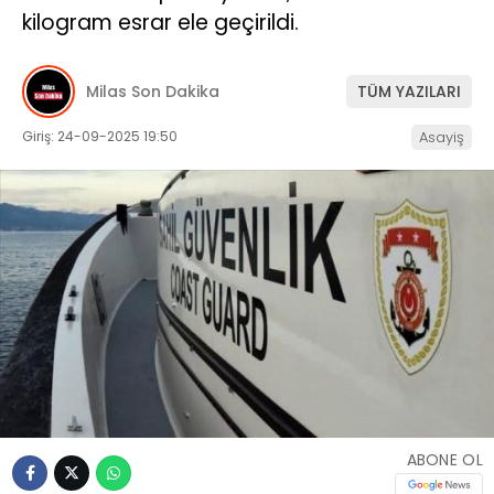
kilogram esrar ele geçirildi.
İLETIŞIM
KÜNYE
Milas Son Dakika
TÜM YAZILARI
Giriş: 24-09-2025 19:50
Asayiş
WhatsApp
İhbar Hattı
Facebook
Instagram
ABONE OL