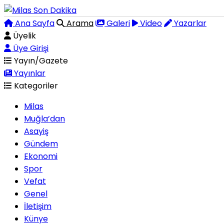
Ana Sayfa
Arama
Galeri
Video
Yazarlar
Üyelik
Üye Girişi
Yayın/Gazete
Yayınlar
Kategoriler
Milas
Muğla’dan
Asayiş
Gündem
Ekonomi
Spor
Vefat
Genel
İletişim
Künye