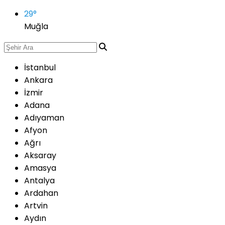
29
°
Muğla
İstanbul
Ankara
İzmir
Adana
Adıyaman
Afyon
Ağrı
Aksaray
Amasya
Antalya
Ardahan
Artvin
Aydın