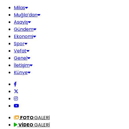
Milas
Muğla’dan
Asayiş
Gündem
Ekonomi
Spor
Vefat
Genel
İletişim
Künye
FOTO
GALERİ
VİDEO
GALERİ