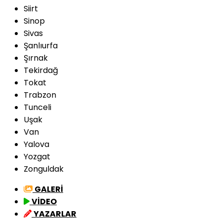
Siirt
Sinop
Sivas
Şanlıurfa
Şırnak
Tekirdağ
Tokat
Trabzon
Tunceli
Uşak
Van
Yalova
Yozgat
Zonguldak
GALERİ
VİDEO
YAZARLAR