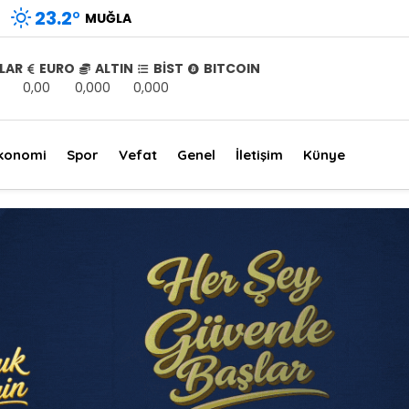
23.2
°
MUĞLA
LAR
EURO
ALTIN
BİST
BITCOIN
0,00
0,000
0,000
konomi
Spor
Vefat
Genel
İletişim
Künye