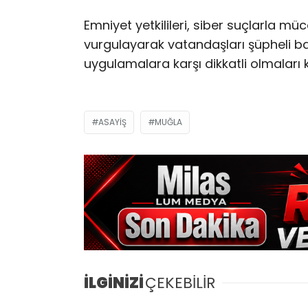
Emniyet yetkilileri, siber suçlarla m
vurgulayarak vatandaşları şüpheli b
uygulamalara karşı dikkatli olmaları
ASAYIŞ
MUĞLA
İLGİNİZİ
ÇEKEBİLİR