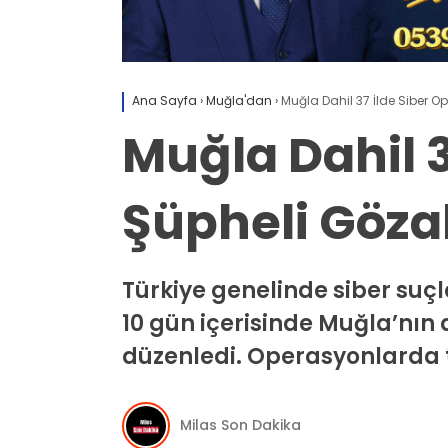
Ana Sayfa
›
Muğla'dan
›
Muğla Dahil 37 İlde Siber 
Muğla Dahil 3
Şüpheli Göza
Türkiye genelinde siber suçl
10 gün içerisinde Muğla’nın
düzenledi. Operasyonlarda 
Milas Son Dakika