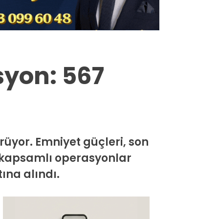
Milas
Muğla’dan
Asayiş
syon: 567
Gündem
Ekonomi
Spor
rüyor. Emniyet güçleri, son
Vefat
ş kapsamlı operasyonlar
Genel
ına alındı.
İletişim
Künye