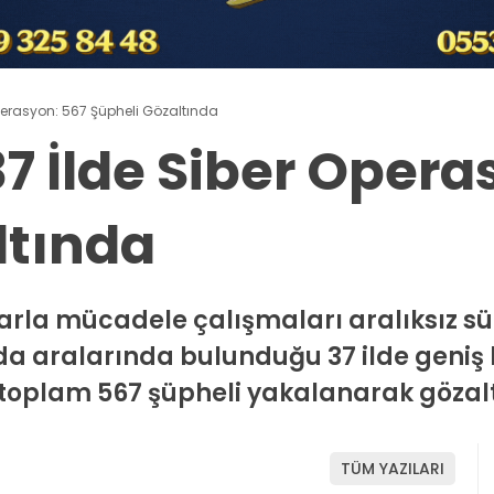
Operasyon: 567 Şüpheli Gözaltında
7 İlde Siber Opera
ltında
arla mücadele çalışmaları aralıksız sü
 da aralarında bulunduğu 37 ilde geni
toplam 567 şüpheli yakalanarak gözalt
TÜM YAZILARI