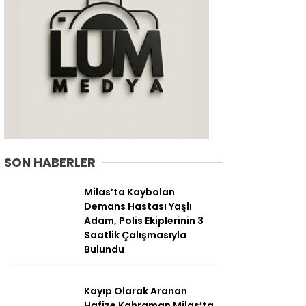
SON HABERLER
Milas’ta Kaybolan
Demans Hastası Yaşlı
WhatsApp
Adam, Polis Ekiplerinin 3
İhbar Hattı
Saatlik Çalışmasıyla
Bulundu
Kayıp Olarak Aranan
Facebook
Hafize Kahraman Milas’ta