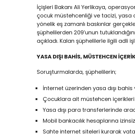
İçişleri Bakanı Ali Yerlikaya, operasyo
çocuk müstehcenliği ve tacizi, yasa dış
yönelik eş zamanlı baskınlar gerçekleşti
şüphelilerden 209’unun tutuklandığını, 
açıkladı. Kalan şüphelilerle ilgili adli
YASA DIŞI BAHİS, MÜSTEHCEN İÇERİK
Soruşturmalarda, şüphelilerin;
İnternet üzerinden yasa dışı bahis 
Çocuklara ait müstehcen içerikleri 
Yasa dışı para transferlerinde aracıl
Mobil bankacılık hesaplarına izinsiz
Sahte internet siteleri kurarak vatan