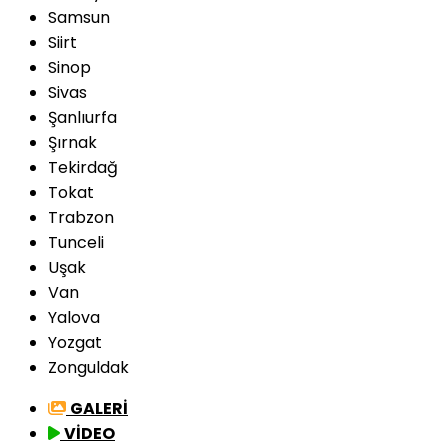
Samsun
Siirt
Sinop
Sivas
Şanlıurfa
Şırnak
Tekirdağ
Tokat
Trabzon
Tunceli
Uşak
Van
Yalova
Yozgat
Zonguldak
GALERİ
VİDEO