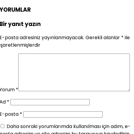
YORUMLAR
Bir yanıt yazın
E-posta adresiniz yayınlanmayacak.
Gerekli alanlar
*
ile
işaretlenmişlerdir
Yorum
*
Ad
*
E-posta
*
Daha sonraki yorumlarımda kullanılması için adım, e-
posta adresim ve site adresim bu tarayıcıya kaydedilsin.