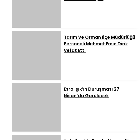
Tarım Ve Orman İlçe Müdürlüğü
Personeli Mehmet Emin Dirik
Vefat Etti
Esra Işık’ın Duruşması 27
Nisan’da Görülecek