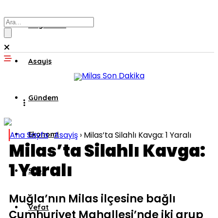
Muğla’dan
Asayiş
Gündem
Ana Sayfa
Ekonomi
›
Asayiş
›
Milas’ta Silahlı Kavga: 1 Yaralı
Milas’ta Silahlı Kavga:
1 Yaralı
Spor
Muğla’nın Milas ilçesine bağlı
Vefat
Cumhuriyet Mahallesi’nde iki grup