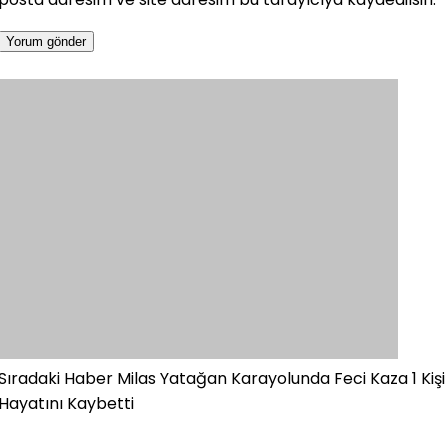
Sıradaki Haber
Milas Yatağan Karayolunda Feci Kaza 1 Kişi
Hayatını Kaybetti