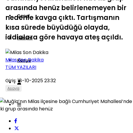
arasında henüz belirlenemeyen bir
Genel
nedenle kavga çıktı. Tartışmanın
kısa sürede büyüdüğü olayda,
iddialara göre havaya ateş açıldı.
İletişim
Milas Son Dakika
Künye
TÜM YAZILARI
Giriş: 18-10-2025 23:32
Asayiş