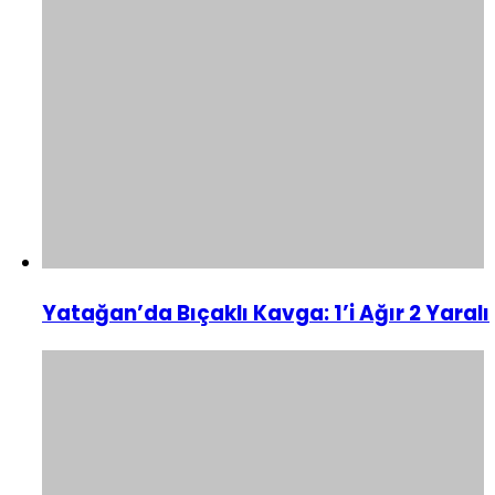
Yatağan’da Bıçaklı Kavga: 1’i Ağır 2 Yaralı