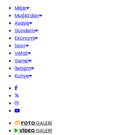
Milas
Muğla’dan
Asayiş
Gündem
Ekonomi
Spor
Vefat
Genel
İletişim
Künye
FOTO
GALERİ
VİDEO
GALERİ