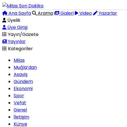
Ana Sayfa
Arama
Galeri
Video
Yazarlar
Üyelik
Üye Girişi
Yayın/Gazete
Yayınlar
Kategoriler
Milas
Muğla’dan
Asayiş
Gündem
Ekonomi
Spor
Vefat
Genel
İletişim
Künye