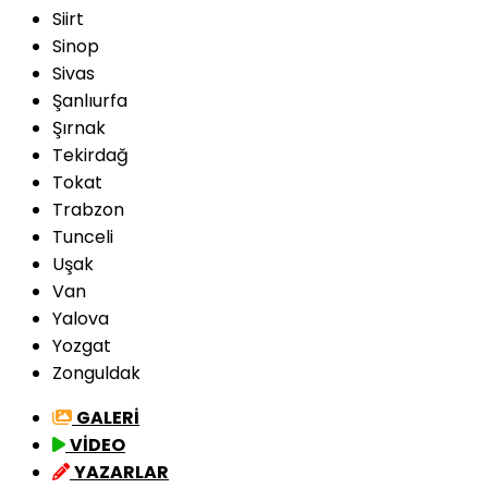
Siirt
Sinop
Sivas
Şanlıurfa
Şırnak
Tekirdağ
Tokat
Trabzon
Tunceli
Uşak
Van
Yalova
Yozgat
Zonguldak
GALERİ
VİDEO
YAZARLAR