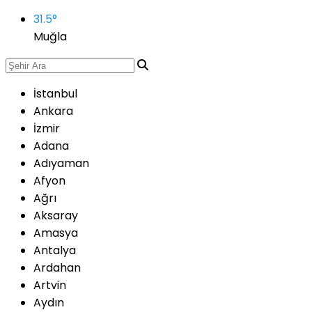
31.5
°
Muğla
İstanbul
Ankara
İzmir
Adana
Adıyaman
Afyon
Ağrı
Aksaray
Amasya
Antalya
Ardahan
Artvin
Aydın