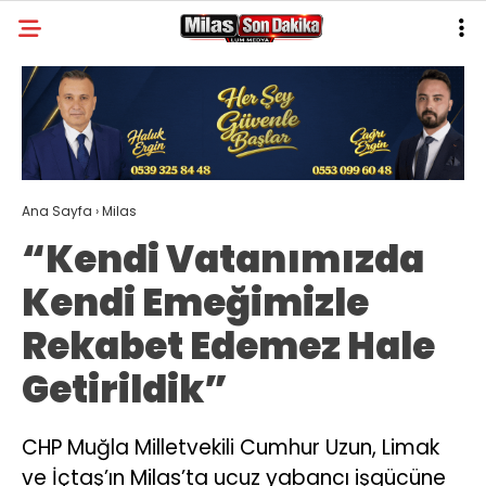
26.8
°
MUĞLA
GALERİ
VİDEO
YAZARLAR
MILAS
Ana Sayfa
›
Milas
MUĞLA’DAN
“Kendi Vatanımızda
ASAYIŞ
Kendi Emeğimizle
GÜNDEM
Rekabet Edemez Hale
EKONOMI
Getirildik”
SPOR
VEFAT
CHP Muğla Milletvekili Cumhur Uzun, Limak
ve İçtaş’ın Milas’ta ucuz yabancı işgücüne
GENEL