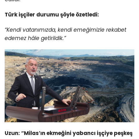
Türk işçiler durumu şöyle özetledi:
“Kendi vatanımızda, kendi emeğimizle rekabet
edemez hâle getirildik.”
Uzun: “Milas’ın ekmeğini yabancı işçiye peşkeş