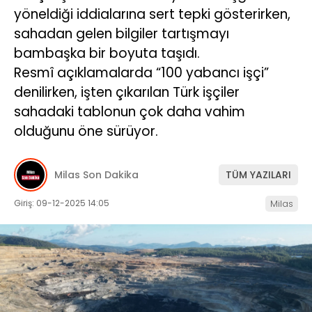
yöneldiği iddialarına sert tepki gösterirken,
İLETIŞIM
sahadan gelen bilgiler tartışmayı
bambaşka bir boyuta taşıdı.
KÜNYE
Resmî açıklamalarda “100 yabancı işçi”
denilirken, işten çıkarılan Türk işçiler
sahadaki tablonun çok daha vahim
WhatsApp
İhbar Hattı
olduğunu öne sürüyor.
Milas Son Dakika
TÜM YAZILARI
Facebook
Giriş: 09-12-2025 14:05
Milas
Instagram