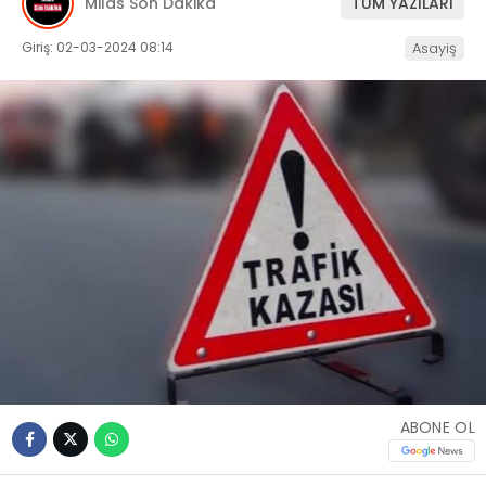
Milas Son Dakika
TÜM YAZILARI
İLETIŞIM
Giriş: 02-03-2024 08:14
Asayiş
KÜNYE
WhatsApp
İhbar Hattı
Facebook
ABONE OL
Instagram