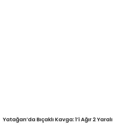
Yatağan’da Bıçaklı Kavga: 1’i Ağır 2 Yaralı