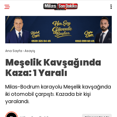
31.9
°
MUĞLA
GALERİ
VİDEO
YAZARLAR
MILAS
Ana Sayfa
›
Asayiş
MUĞLA’DAN
Meşelik Kavşağında
ASAYIŞ
Kaza: 1 Yaralı
GÜNDEM
EKONOMI
Milas-Bodrum karayolu Meşelik kavşağında
iki otomobil çarpıştı. Kazada bir kişi
SPOR
yaralandı.
VEFAT
GENEL