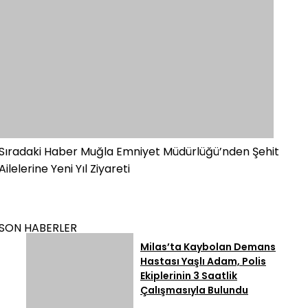
Sıradaki Haber
Muğla Emniyet Müdürlüğü’nden Şehit
Ailelerine Yeni Yıl Ziyareti
SON HABERLER
Milas’ta Kaybolan Demans
Hastası Yaşlı Adam, Polis
Ekiplerinin 3 Saatlik
Çalışmasıyla Bulundu