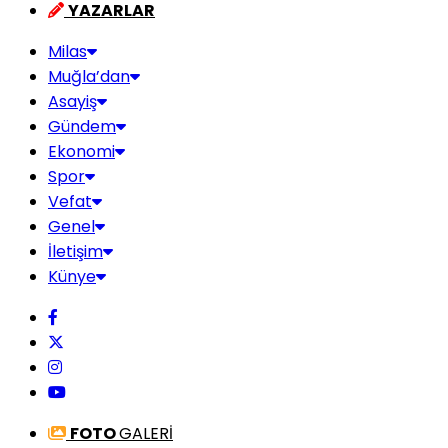
YAZARLAR
Milas
Muğla’dan
Asayiş
Gündem
Ekonomi
Spor
Vefat
Genel
İletişim
Künye
FOTO
GALERİ