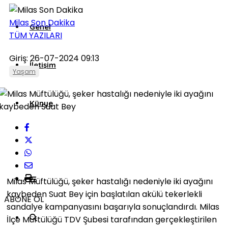
Milas Son Dakika
Genel
TÜM YAZILARI
Giriş: 26-07-2024 09:13
İletişim
Yaşam
Künye
Milas Müftülüğü, şeker hastalığı nedeniyle iki ayağını
kaybeden Suat Bey için başlatılan akülü tekerlekli
ABONE OL
sandalye kampanyasını başarıyla sonuçlandırdı. Milas
İlçe Müftülüğü TDV Şubesi tarafından gerçekleştirilen