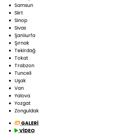
Samsun
Siirt
Sinop
Sivas
Şanlıurfa
Şırnak
Tekirdağ
Tokat
Trabzon
Tunceli
Uşak
Van
Yalova
Yozgat
Zonguldak
GALERİ
VİDEO