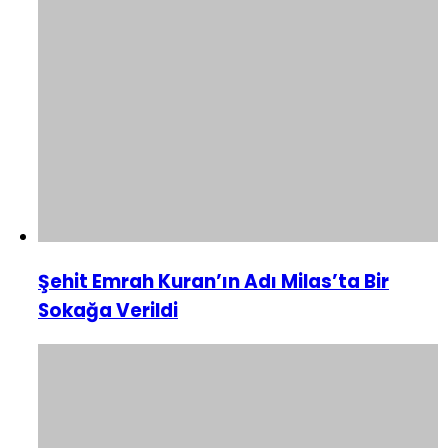
Şehit Emrah Kuran’ın Adı Milas’ta Bir
Sokağa Verildi