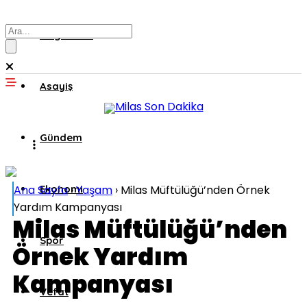
Muğla’dan
Asayiş
Gündem
Ana Sayfa
Ekonomi
›
Yaşam
›
Milas Müftülüğü’nden Örnek
Yardım Kampanyası
Milas Müftülüğü’nden
Spor
Örnek Yardım
Kampanyası
Vefat