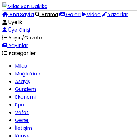
Ana Sayfa
Arama
Galeri
Video
Yazarlar
Üyelik
Üye Girişi
Yayın/Gazete
Yayınlar
Kategoriler
Milas
Muğla’dan
Asayiş
Gündem
Ekonomi
Spor
Vefat
Genel
İletişim
Künye