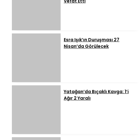
Vefat Etti
Esra Işık’ın Duruşması 27
Nisan’da Görülecek
Yatağan’da Bıçaklı Kavga: 1’i
Ağır 2 Yaralı