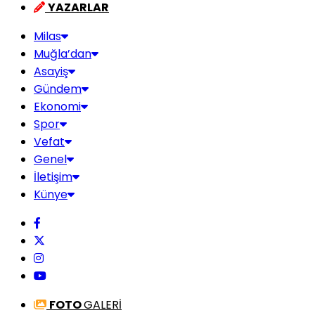
YAZARLAR
Milas
Muğla’dan
Asayiş
Gündem
Ekonomi
Spor
Vefat
Genel
İletişim
Künye
FOTO
GALERİ