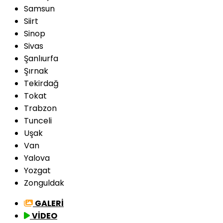
Samsun
Siirt
Sinop
Sivas
Şanlıurfa
Şırnak
Tekirdağ
Tokat
Trabzon
Tunceli
Uşak
Van
Yalova
Yozgat
Zonguldak
GALERİ
VİDEO