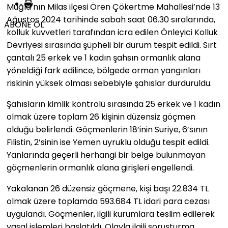
Muğla’nın Milas ilçesi Ören Çökertme Mahallesi’nde 13
Ağustos 2024 tarihinde sabah saat 06.30 sıralarında,
ABONE OL
kolluk kuvvetleri tarafından icra edilen Önleyici Kolluk
Devriyesi sırasında şüpheli bir durum tespit edildi. Sırt
çantalı 25 erkek ve 1 kadın şahsın ormanlık alana
yöneldiği fark edilince, bölgede orman yangınları
riskinin yüksek olması sebebiyle şahıslar durduruldu.
Şahısların kimlik kontrolü sırasında 25 erkek ve 1 kadın
olmak üzere toplam 26 kişinin düzensiz göçmen
olduğu belirlendi. Göçmenlerin 18’inin Suriye, 6’sının
Filistin, 2’sinin ise Yemen uyruklu olduğu tespit edildi.
Yanlarında geçerli herhangi bir belge bulunmayan
göçmenlerin ormanlık alana girişleri engellendi.
Yakalanan 26 düzensiz göçmene, kişi başı 22.834 TL
olmak üzere toplamda 593.684 TL idari para cezası
uygulandı. Göçmenler, ilgili kurumlara teslim edilerek
yasal işlemleri başlatıldı. Olayla ilgili soruşturma