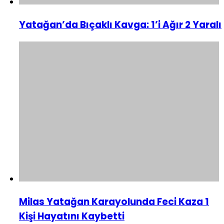
Yatağan’da Bıçaklı Kavga: 1’i Ağır 2 Yaralı
Milas Yatağan Karayolunda Feci Kaza 1
Kişi Hayatını Kaybetti