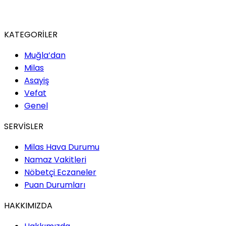
KATEGORİLER
Muğla’dan
Milas
Asayiş
Vefat
Genel
SERVİSLER
Milas Hava Durumu
Namaz Vakitleri
Nöbetçi Eczaneler
Puan Durumları
HAKKIMIZDA