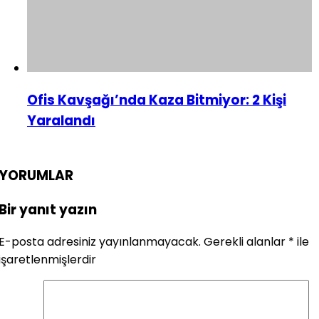
Ofis Kavşağı’nda Kaza Bitmiyor: 2 Kişi
Yaralandı
YORUMLAR
Bir yanıt yazın
E-posta adresiniz yayınlanmayacak.
Gerekli alanlar
*
ile
işaretlenmişlerdir