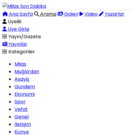
Ana Sayfa
Arama
Galeri
Video
Yazarlar
Üyelik
Üye Girişi
Yayın/Gazete
Yayınlar
Kategoriler
Milas
Muğla’dan
Asayiş
Gündem
Ekonomi
Spor
Vefat
Genel
İletişim
Künye