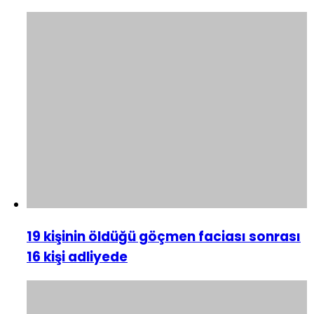
19 kişinin öldüğü göçmen faciası sonrası
16 kişi adliyede