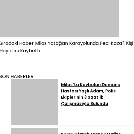
Sıradaki Haber
Milas Yatağan Karayolunda Feci Kaza 1 Kişi
Hayatını Kaybetti
SON HABERLER
Milas’ta Kaybolan Demans
Hastası Yaşlı Adam, Polis
Ekiplerinin 3 Saatlik
Çalışmasıyla Bulundu