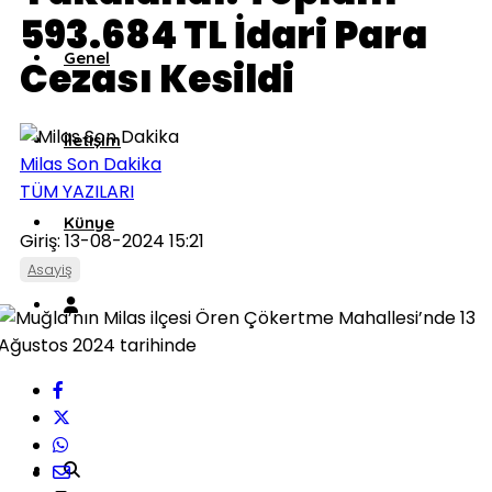
593.684 TL İdari Para
Genel
Cezası Kesildi
İletişim
Milas Son Dakika
TÜM YAZILARI
Künye
Giriş: 13-08-2024 15:21
Asayiş