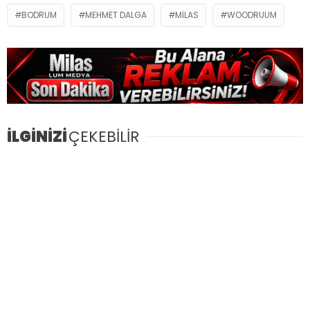
BODRUM
MEHMET DALGA
MILAS
WOODRUUM
İLGİNİZİ
ÇEKEBİLİR