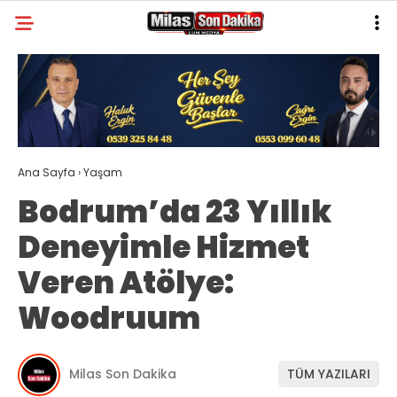
28.9
°
MUĞLA
GALERİ
VİDEO
YAZARLAR
MILAS
Ana Sayfa
›
Yaşam
MUĞLA’DAN
Bodrum’da 23 Yıllık
ASAYIŞ
Deneyimle Hizmet
GÜNDEM
Veren Atölye:
EKONOMI
Woodruum
SPOR
VEFAT
Milas Son Dakika
TÜM YAZILARI
GENEL