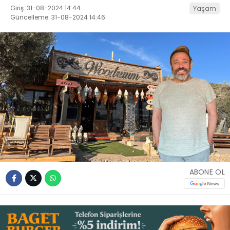
Giriş: 31-08-2024 14:44
Yaşam
Güncelleme: 31-08-2024 14:46
İLETIŞIM
KÜNYE
WhatsApp
İhbar Hattı
Facebook
ABONE OL
Instagram