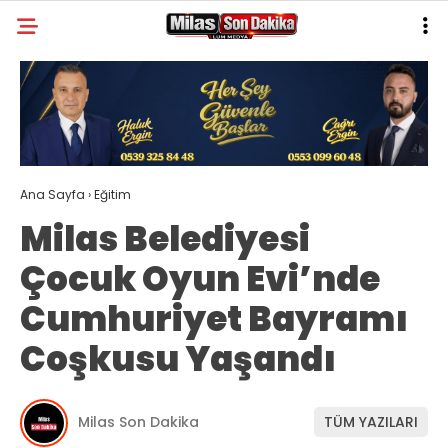
30.1
°
MUĞLA
GALERİ
VİDEO
YAZARLAR
MILAS
Ana Sayfa
›
Eğitim
MUĞLA’DAN
Milas Belediyesi
ASAYIŞ
Çocuk Oyun Evi’nde
GÜNDEM
Cumhuriyet Bayramı
EKONOMI
Coşkusu Yaşandı
SPOR
VEFAT
Milas Son Dakika
TÜM YAZILARI
GENEL