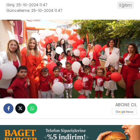
Giriş: 25-10-2024 11:47
Eğitim
Güncelleme: 25-10-2024 11:47
İLETIŞIM
KÜNYE
WhatsApp
İhbar Hattı
Facebook
ABONE OL
Instagram