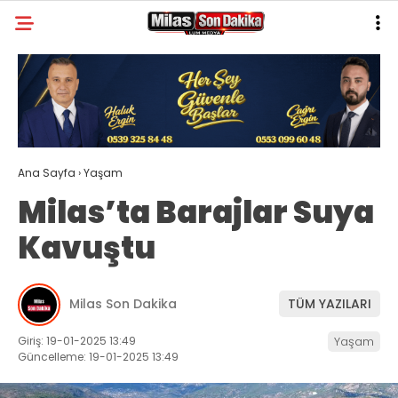
21
°
MUĞLA
GALERİ
VİDEO
YAZARLAR
MILAS
Ana Sayfa
›
Yaşam
MUĞLA’DAN
Milas’ta Barajlar Suya
ASAYIŞ
Kavuştu
GÜNDEM
EKONOMI
Milas Son Dakika
TÜM YAZILARI
SPOR
Giriş: 19-01-2025 13:49
Yaşam
Güncelleme: 19-01-2025 13:49
VEFAT
GENEL