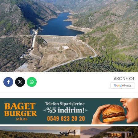
İLETIŞIM
KÜNYE
WhatsApp
İhbar Hattı
ABONE OL
Facebook
Instagram