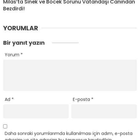
Milas’ta Sinek ve Böcek Sorunu Vatandaşı Canından
Bezdirdi!
YORUMLAR
Bir yanıt yazın
Yorum
*
Ad
*
E-posta
*
Daha sonraki yorumlarımda kullanılması için adım, e-posta
adresim ve site adresim bu tarayıcıya kaydedilsin.