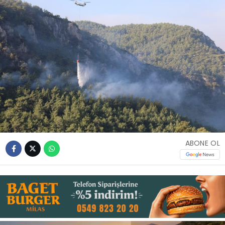
İLETIŞIM
KÜNYE
WhatsApp
İhbar Hattı
Facebook
ABONE OL
Instagram