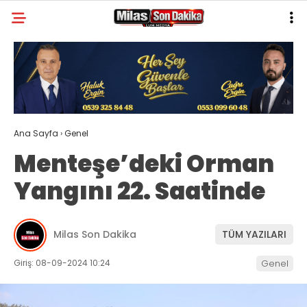
29.4
°
MUĞLA
GALERİ
VİDEO
YAZARLAR
MILAS
Ana Sayfa
›
Genel
MUĞLA’DAN
Menteşe’deki Orman
ASAYIŞ
Yangını 22. Saatinde
GÜNDEM
EKONOMI
Milas Son Dakika
TÜM YAZILARI
SPOR
Giriş: 08-09-2024 10:24
Genel
VEFAT
GENEL